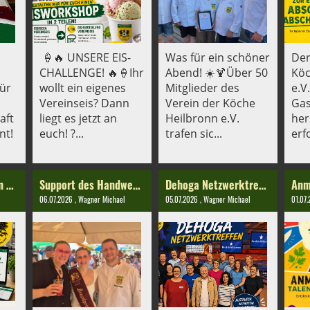
🍦🔥 UNSERE EIS-
Was für ein schöner
Der
CHALLENGE! 🔥🍦Ihr
Abend! ☀️🍹Über 50
Köc
für
wollt ein eigenes
Mitglieder des
e.V.
Vereinseis? Dann
Verein der Köche
Gas
aft
liegt es jetzt an
Heilbronn e.V.
her
nt!
euch! ?...
trafen sic...
erfo
Hinter den Kulissen – unsere Vereinsarbeit digital organisiert!
Support des Handwerk in der Bäckerei Skala Amorbach-Neckarsulm
Dehoga Netzwerktrefffen Heilbronn
06.07.2026
, Wagner Michael
05.07.2026
, Wagner Michael
01.07