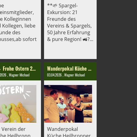
be
**🌱 Spargel-
einsmitglieder,
Exkursion: 21
be Kolleginnen
Freunde des
 Kollegen, liebe
Vereins & Spargels,
unde des
50 Jahre Erfahrung
usses,ab sofort
& pure Region! 🚜?...
🐣🌷 Frohe Ostern 2026! 🌷🐣
Wanderpokal Küche Heilbronner Stadtmeisterschaft 2026🏆
.2026
, Wagner Michael
03.04.2026
, Wagner Michael
 Verein der
Wanderpokal
he Heilbronn
Küche Heilbronner