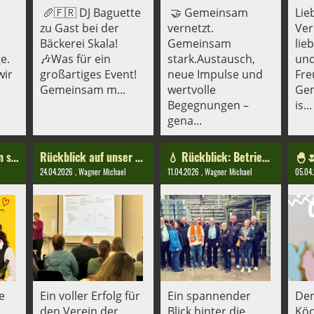
🥖🇫🇷 DJ Baguette
🤝 Gemeinsam
Lie
zu Gast bei der
vernetzt.
Ver
Bäckerei Skala!
Gemeinsam
lie
e.
🎶Was für ein
stark.Austausch,
und
wir
großartiges Event!
neue Impulse und
Fre
Gemeinsam m...
wertvolle
Gen
Begegnungen –
is...
gena...
Wir wünschen einen schönen Muttertag ❤️
Rückblick auf unser HACCP-Seminar 2026
💧 Rückblick: Betriebsführung bei Ensinger Mineral-Heilquellen 💧
24.04.2026
, Wagner Michael
11.04.2026
, Wagner Michael
05.04
e
Ein voller Erfolg für
Ein spannender
Der
den Verein der
Blick hinter die
Köc