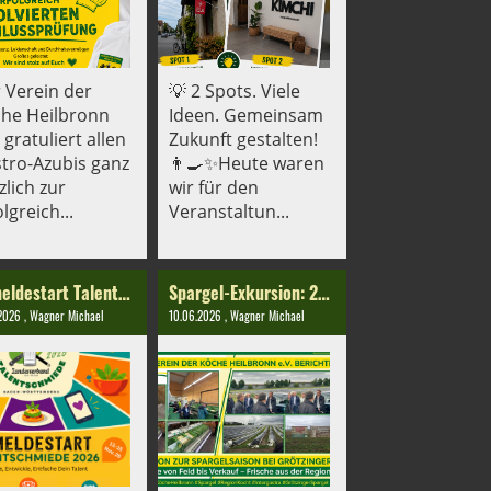
 Verein der
💡 2 Spots. Viele
he Heilbronn
Ideen. Gemeinsam
 gratuliert allen
Zukunft gestalten!
tro-Azubis ganz
👨‍🍳✨Heute waren
zlich zur
wir für den
lgreich...
Veranstaltun...
Anmeldestart Talentschmiede 2026
Spargel-Exkursion: 21 Freunde des Vereins & Spargels
.2026
, Wagner Michael
10.06.2026
, Wagner Michael