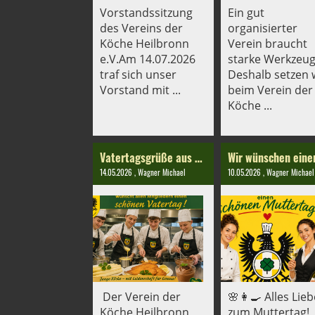
Vorstandssitzung
Ein gut
des Vereins der
organisierter
Köche Heilbronn
Verein braucht
e.V.Am 14.07.2026
starke Werkzeug
traf sich unser
Deshalb setzen 
Vorstand mit ...
beim Verein der
Köche ...
Vatertagsgrüße aus der Küche
14.05.2026
, Wagner Michael
10.05.2026
, Wagner Michael
Der Verein der
🌸👩‍🍳 Alles Lieb
Köche Heilbronn
zum Muttertag!