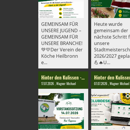
GEMEINSAM FÜR
Heute wurde
UNSERE JUGEND –
gemeinsam der
GEMEINSAM FÜR
nächste Schritt 
UNSERE BRANCHE!
unsere
💚💛Der Verein der
Stadtmeistersch
Köche Heilbronn
2026/2027 gepla
e...
💪🔥U...
Hinter den Kulissen - Einblicke in die Vorstandssitzung
17.07.2026
, Wagner Michael
07.07.2026
, Wagner Michael