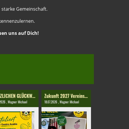
 starke Gemeinschaft.
 kennenzulernen.
uen uns auf Dich!
HERZLICHEN GLÜCKWUNSCH ZUR BESTANDENEN ABSCHLUSSPRÜFUNG! 👨‍🍳🎉
Zukunft 2027 Vereinskalender
.2026
, Wagner Michael
18.07.2026
, Wagner Michael